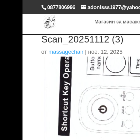
0877806996
adonisss1977@yaho
Магазин за масаж
Scan_20251112 (3)
от
massagechair
|
ное. 12, 2025