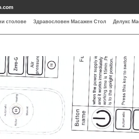
o.com
ни столове
Здравословен Масажен Стол
Делукс Ма