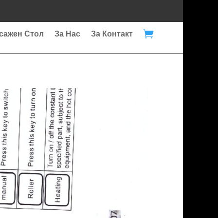

сажен Стол
За Нас
За Контакт