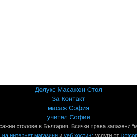
Делукс Масажен Стол
За Контакт
масаж София
учител София
сажни столове в България. Всички права запазени "
 на интернет магазини
и
уеб хостинг
услуги от
Dotco