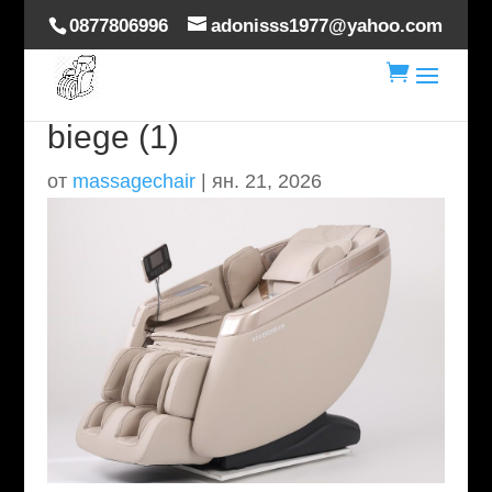
0877806996
adonisss1977@yahoo.com

hoverdream-brilliance-
biege (1)
от
massagechair
|
ян. 21, 2026