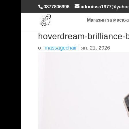
0877806996
adonisss1977@yaho
Магазин за масаж
hoverdream-brilliance-b
от
massagechair
|
ян. 21, 2026