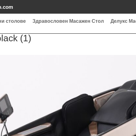
o.com
ни столове
Здравословен Масажен Стол
Делукс Ма
lack (1)