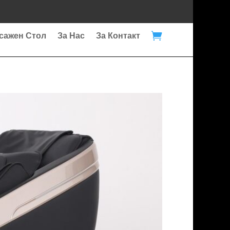

сажен Стол
За Нас
За Контакт