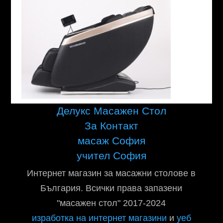
Делукс Масажен Стол
За Контакт
масаж София
учител София
Интернет магазин за масажни столове в
България. Всички права запазени
"масажен стол" 2017-2024
изработка на интернет магазини
и
уеб