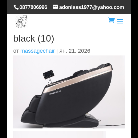
0877806996
adonisss1977@yahoo.com

hoverdream-brilliance-
black (10)
от
massagechair
|
ян. 21, 2026