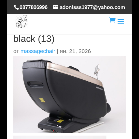
0877806996
adonisss1977@yahoo.com

hoverdream-brilliance-
black (13)
от
massagechair
|
ян. 21, 2026