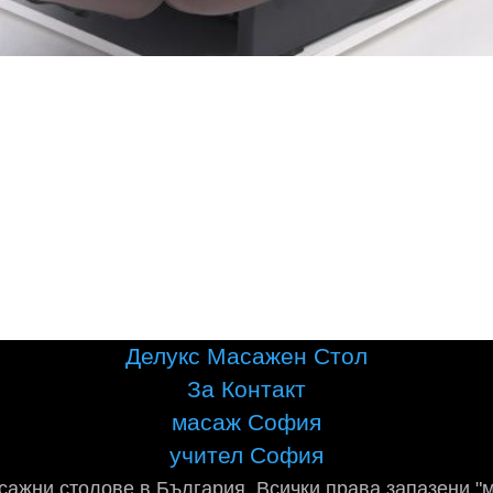
Делукс Масажен Стол
За Контакт
масаж София
учител София
сажни столове в България. Всички права запазени "