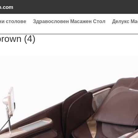
o.com
ни столове
Здравословен Масажен Стол
Делукс Ма
brown (4)