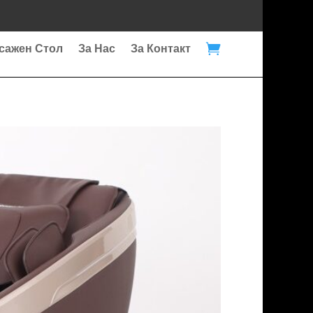

сажен Стол
За Нас
За Контакт