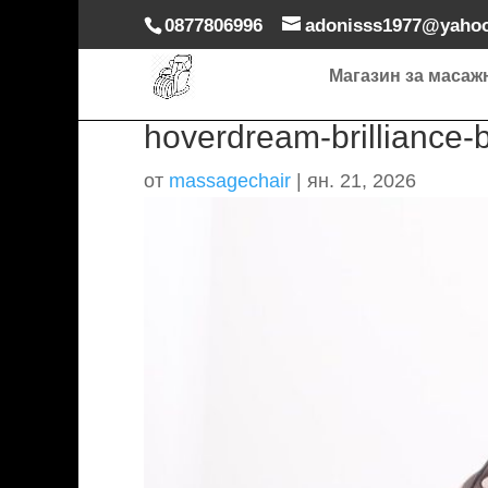
0877806996
adonisss1977@yaho
Магазин за масаж
hoverdream-brilliance-
от
massagechair
|
ян. 21, 2026