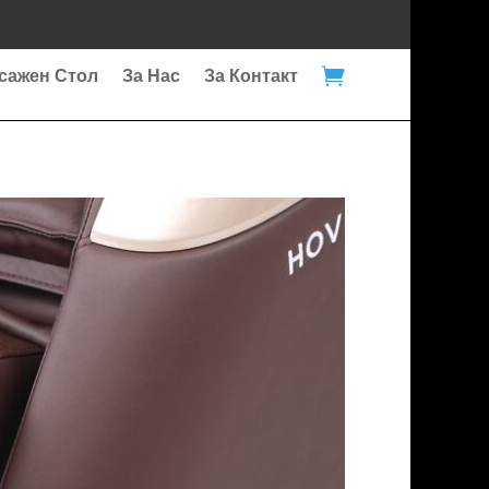

сажен Стол
За Нас
За Контакт