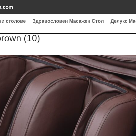
o.com
ни столове
Здравословен Масажен Стол
Делукс Ма
brown (10)