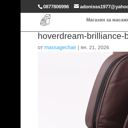
0877806996
adonisss1977@yaho
Магазин за масаж
hoverdream-brilliance-
от
massagechair
|
ян. 21, 2026