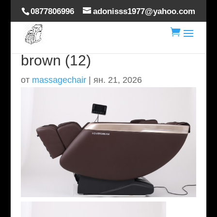
0877806996
adonisss1977@yahoo.com

hoverdream-brilliance-
brown (12)
от
massagechair
|
ян. 21, 2026