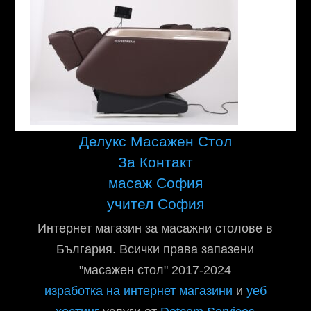
Делукс Масажен Стол
За Контакт
масаж София
учител София
Интернет магазин за масажни столове в
България. Всички права запазени
"масажен стол" 2017-2024
изработка на интернет магазини
и
уеб