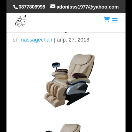
0877806996
adonisss1977@yahoo.com

delux-massage-chair-1
от
massagechair
|
апр. 27, 2018