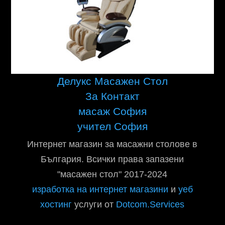
Делукс Масажен Стол
За Контакт
масаж София
учител София
Интернет магазин за масажни столове в
България. Всички права запазени
"масажен стол" 2017-2024
изработка на интернет магазини
и
уеб
хостинг
услуги от
Dotcom.Services