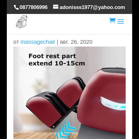
0877806996
adonisss1977@yahoo.com

008
от
massagechair
|
авг. 26, 2020