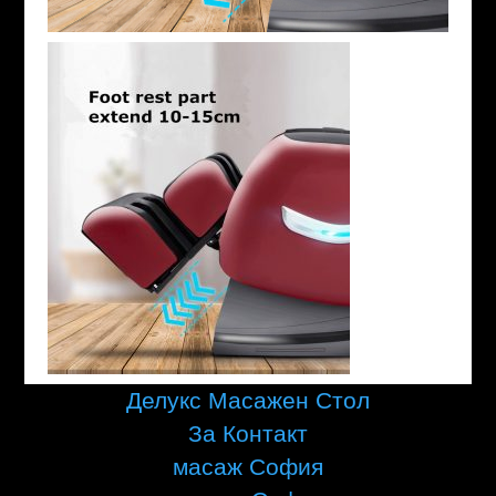
Делукс Масажен Стол
За Контакт
масаж София