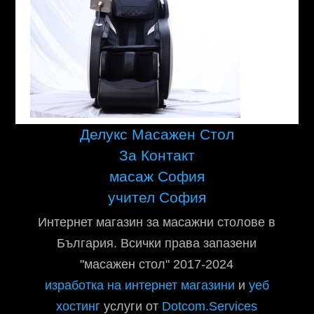
Делукс Масажен Стол
За Контакт
масаж София
учител София
Интернет магазин за масажни столове в
България. Всички права запазени
"масажен стол" 2017-2024
изработка на интернет магазини
и
уеб
хостинг
услуги от
Dotcom.Services