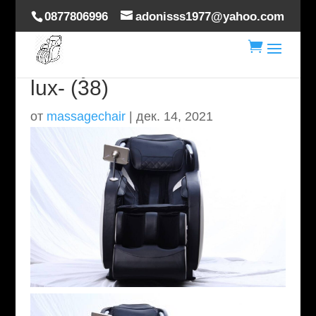
0877806996
adonisss1977@yahoo.com

masaj-scaun-hoverdream-
lux- (38)
от
massagechair
|
дек. 14, 2021