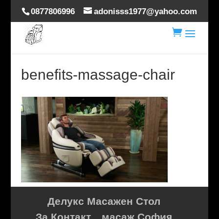
0877806996
adonisss1977@yahoo.com

benefits-massage-chair
Делукс Масажен Стол
За Контакт
масаж София