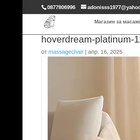
0877806996
adonisss1977@yaho
Магазин за масаж
hoverdream-platinum-1
от
massagechair
|
апр. 16, 2025