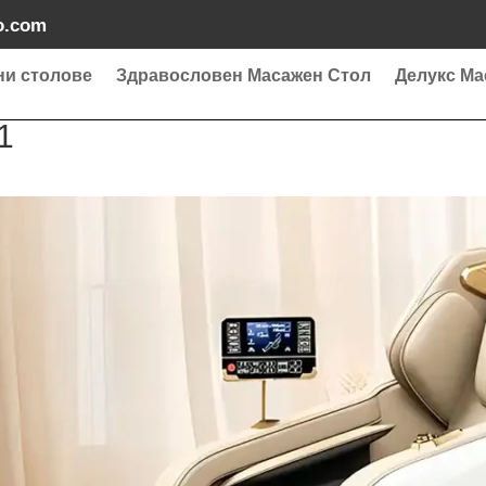
o.com
ни столове
Здравословен Масажен Стол
Делукс Ма
1