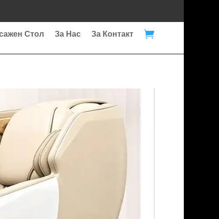

сажен Стол
За Нас
За Контакт