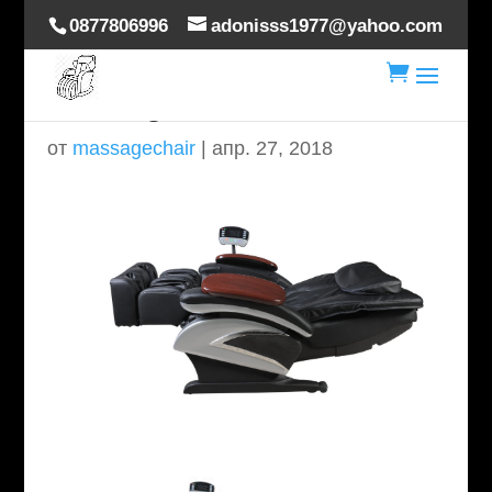
0877806996
adonisss1977@yahoo.com

massage-chair-delux-3
от
massagechair
|
апр. 27, 2018