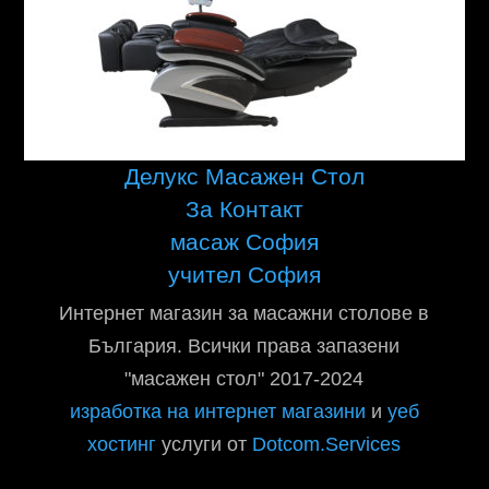
Делукс Масажен Стол
За Контакт
масаж София
учител София
Интернет магазин за масажни столове в
България. Всички права запазени
"масажен стол" 2017-2024
изработка на интернет магазини
и
уеб
хостинг
услуги от
Dotcom.Services