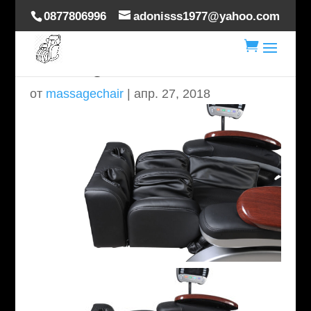
0877806996
adonisss1977@yahoo.com

massage-chair-delux-4
от
massagechair
|
апр. 27, 2018