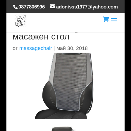
0877806996
adonisss1977@yahoo.com

homedics Шиацу MAX 2.0
масажен стол
от
massagechair
|
май 30, 2018