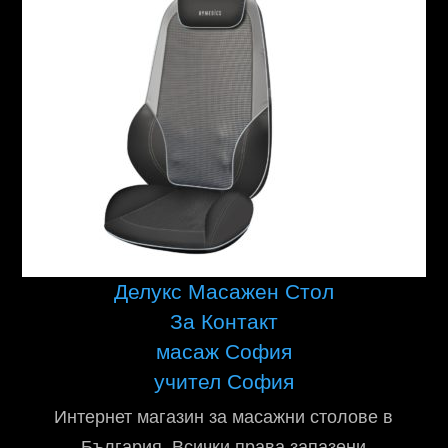
Делукс Масажен Стол
За Контакт
масаж София
учител София
Интернет магазин за масажни столове в
България. Всички права запазени