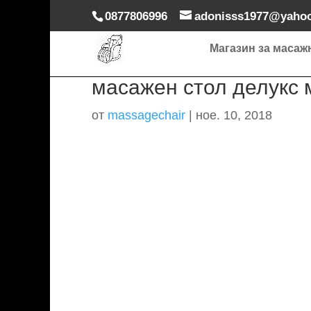
0877806996
adonisss1977@yaho
Магазин за масаж
масажен стол делукс
от
massagechair
|
ное. 10, 2018