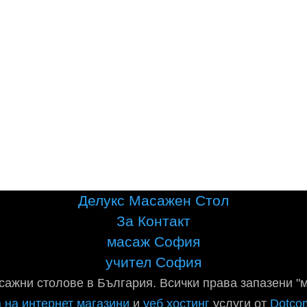
Делукс Масажен Стол
За Контакт
масаж София
учител София
сажни столове в България. Всички права запазени "
 на интернет магазини
и
уеб хостинг
услуги от
Dotco