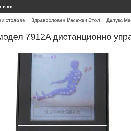
o.com
ни столове
Здравословен Масажен Стол
Делукс Ма
 модел 7912A дистанционно упр