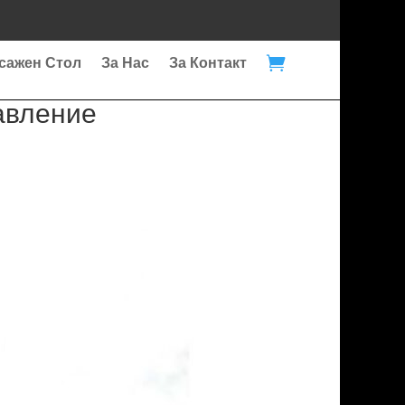

сажен Стол
За Нас
За Контакт
авление