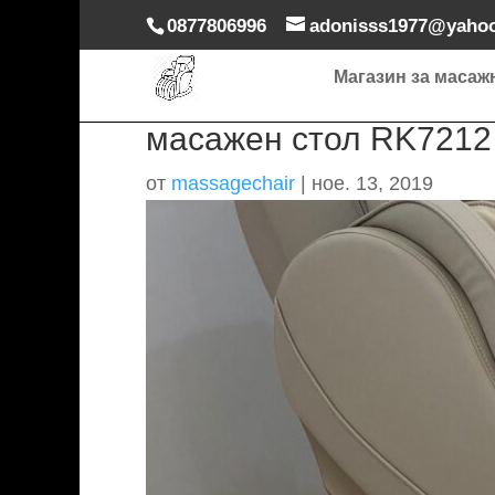
0877806996
adonisss1977@yaho
Магазин за масаж
масажен стол RK7212
от
massagechair
|
ное. 13, 2019