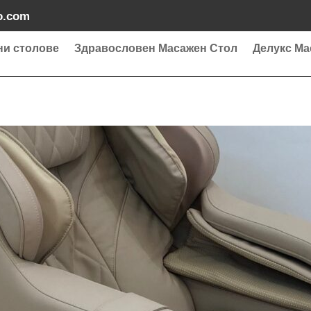
o.com
ни столове
Здравословен Масажен Стол
Делукс Ма