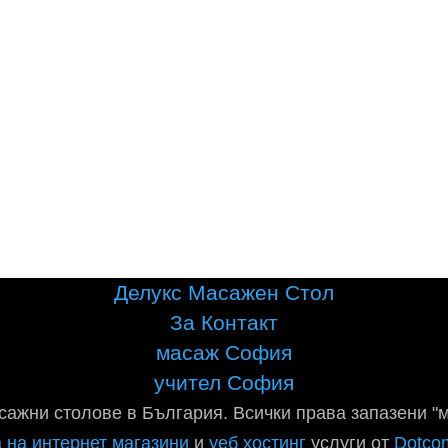
Делукс Масажен Стол
За Контакт
масаж София
учител София
сажни столове в България. Всички права запазени "
 на интернет магазини
и
уеб хостинг
услуги от
Dotco