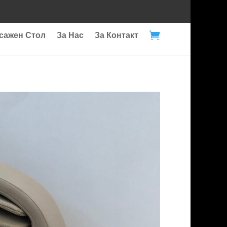

сажен Стол
За Нас
За Контакт