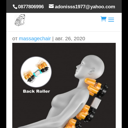
0877806996
adonisss1977@yahoo.com

007
от
massagechair
|
авг. 26, 2020