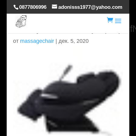
0877806996
adonisss1977@yahoo.com

HTB1y9TLbdfvK1RjSspoq6zf
от
massagechair
|
дек. 5, 2020