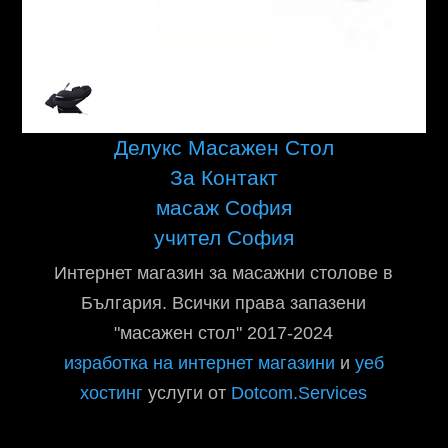
Делукс Масажен Стол
За Контакт
масаж София
учител София
Интернет магазин за масажни столове в
България. Всички права запазени
"масажен стол" 2017-2024
изработка на интернет магазини
и
уеб
хостинг
услуги от
Dotcom.Services