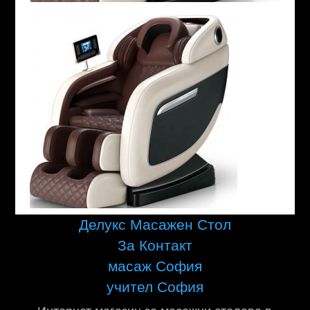
Делукс Масажен Стол
За Контакт
масаж София
учител София