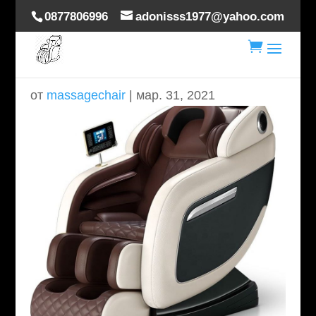
0877806996
adonisss1977@yahoo.com

25
от
massagechair
|
мар. 31, 2021