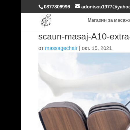
0877806996
adonisss1977@yaho
Магазин за масаж
scaun-masaj-A10-extra-
от
massagechair
|
окт. 15, 2021