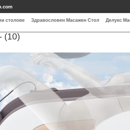
o.com
ни столове
Здравословен Масажен Стол
Делукс Ма
 (10)