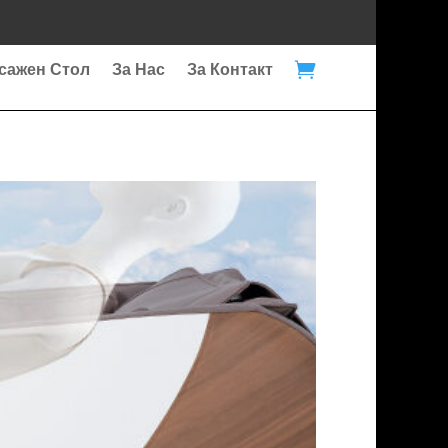

сажен Стол
За Нас
За Контакт