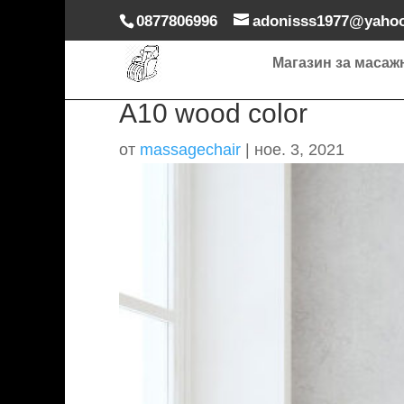
0877806996
adonisss1977@yaho
Магазин за масаж
A10 wood color
от
massagechair
|
ное. 3, 2021