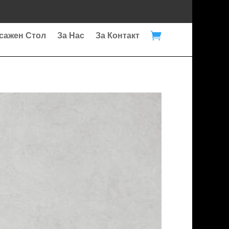

сажен Стол
За Нас
За Контакт