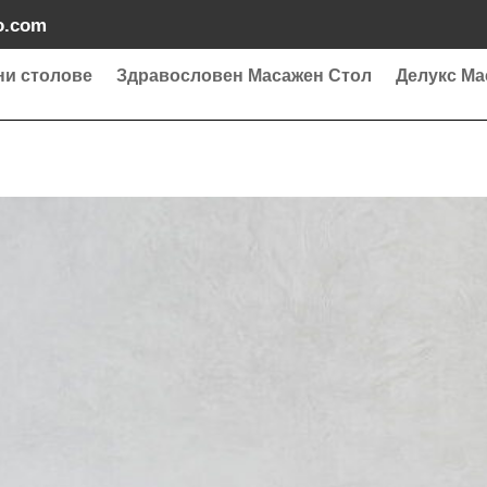
o.com
ни столове
Здравословен Масажен Стол
Делукс Ма