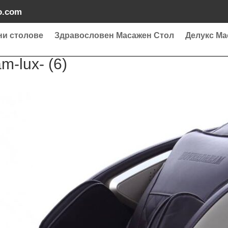
o.com
ни столове
Здравословен Масажен Стол
Делукс Ма
m-lux- (6)