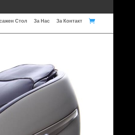

сажен Стол
За Нас
За Контакт