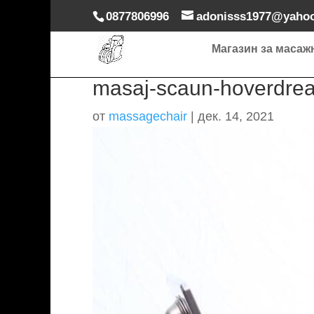
0877806996
adonisss1977@yaho
Магазин за масаж
masaj-scaun-hoverdrea
от
massagechair
|
дек. 14, 2021