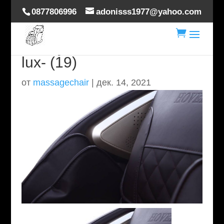
0877806996
adonisss1977@yahoo.com

masaj-scaun-hoverdream-
lux- (19)
от
massagechair
|
дек. 14, 2021