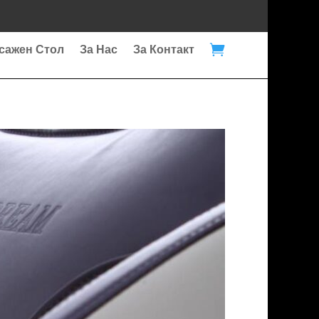

сажен Стол
За Нас
За Контакт