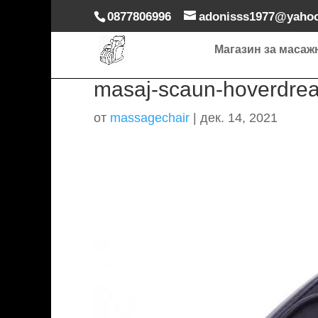
0877806996
adonisss1977@yaho
Магазин за масаж
masaj-scaun-hoverdrea
от
massagechair
|
дек. 14, 2021