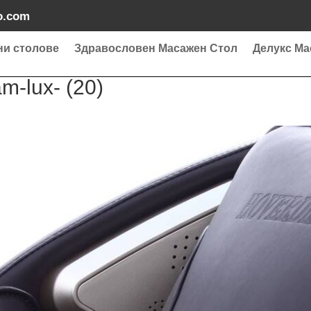
o.com
ни столове
Здравословен Масажен Стол
Делукс Ма
m-lux- (20)