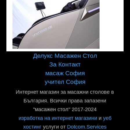
Делукс Масажен Стол
За Контакт
масаж София
учител София
Интернет магазин за масажни столове в
България. Всички права запазени
"масажен стол" 2017-2024
изработка на интернет магазини
и
уеб
хостинг
услуги от
Dotcom.Services