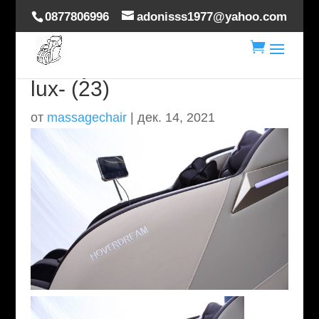
0877806996
adonisss1977@yahoo.com

masaj-scaun-hoverdream-
lux- (23)
от
massagechair
|
дек. 14, 2021