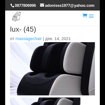
0877806996
adonisss1977@yahoo.com

masaj-scaun-hoverdream-
lux- (45)
от
massagechair
|
дек. 14, 2021