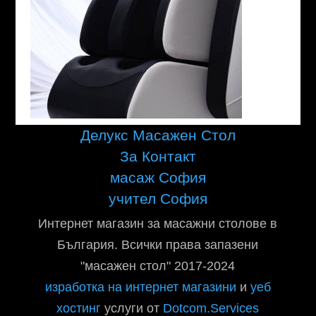
Делукс Масажен Стол
За Контакт
масаж София
учител София
Интернет магазин за масажни столове в
България. Всички права запазени
"масажен стол" 2017-2024
изработка на интернет магазини
и
уеб
хостинг
услуги от
Dotcom.Services