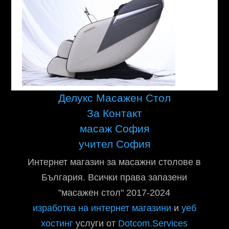
Делукс Масажен Стол
За Контакт
масаж София
учител София
Интернет магазин за масажни столове в
България. Всички права запазени
"масажен стол" 2017-2024
изработка на интернет магазини
и
уеб
хостинг
услуги от
Dotcom.Services