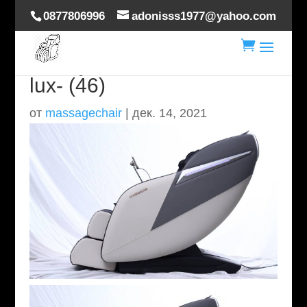
0877806996
adonisss1977@yahoo.com

masaj-scaun-hoverdream-
lux- (46)
от
massagechair
|
дек. 14, 2021