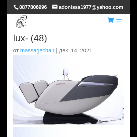
0877806996
adonisss1977@yahoo.com

masaj-scaun-hoverdream-
lux- (48)
от
massagechair
|
дек. 14, 2021