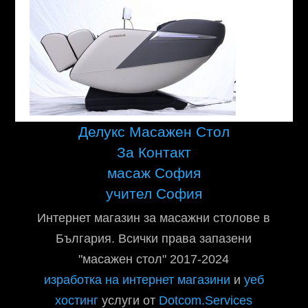
Делукс Масажен Стол
За Контакт
масаж София
учител София
Интернет магазин за масажни столове в
България. Всички права запазени
"масажен стол" 2017-2024
изработка на интернет магазини
и
уеб
хостинг
услуги от
Dotcom.Services