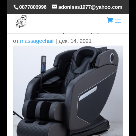
0877806996
adonisss1977@yahoo.com

scaun-masaj-623- (1)
от
massagechair
|
дек. 14, 2021