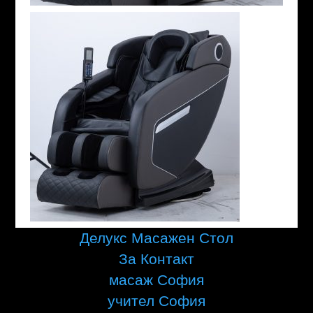
Делукс Масажен Стол
За Контакт
масаж София
учител София