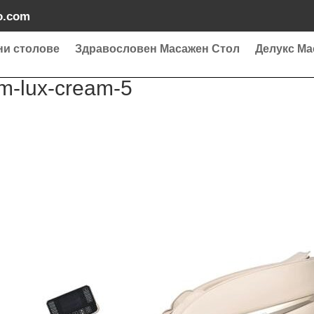
o.com
ни столове
Здравословен Масажен Стол
Делукс Ма
m-lux-cream-5