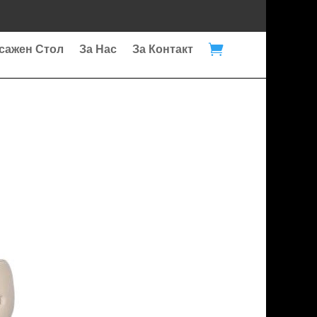

сажен Стол
За Нас
За Контакт