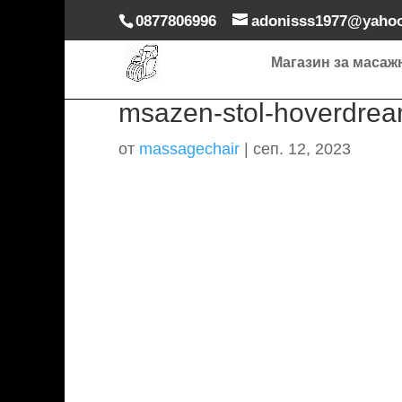
0877806996
adonisss1977@yaho
Магазин за масаж
msazen-stol-hoverdrea
от
massagechair
|
сеп. 12, 2023