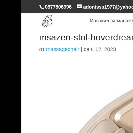
0877806996
adonisss1977@yaho
Магазин за масаж
msazen-stol-hoverdream
от
massagechair
|
сеп. 12, 2023