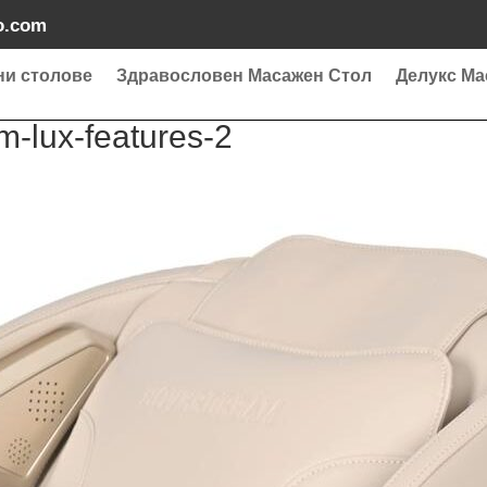
o.com
ни столове
Здравословен Масажен Стол
Делукс Ма
-lux-features-2