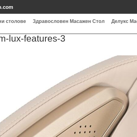
o.com
ни столове
Здравословен Масажен Стол
Делукс Ма
-lux-features-3