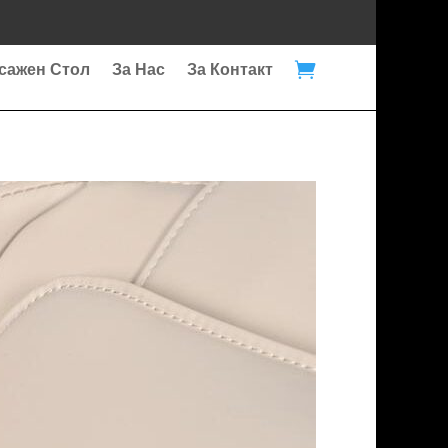

сажен Стол
За Нас
За Контакт