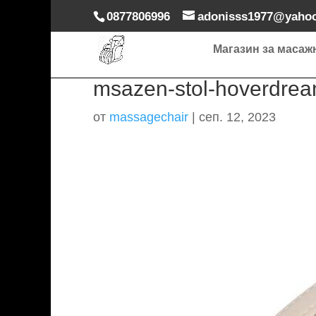
0877806996
adonisss1977@yaho
Магазин за масаж
msazen-stol-hoverdream
от
massagechair
|
сеп. 12, 2023