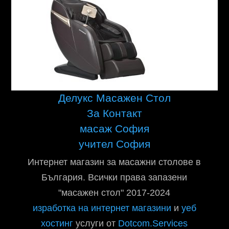
Делукс Масажен Стол
За Контакт
масаж София
учител София
Интернет магазин за масажни столове в
България. Всички права запазени
"масажен стол" 2017-2024
изработка на интернет магазини
и
уеб
хостинг
услуги от
Dotcom.Services