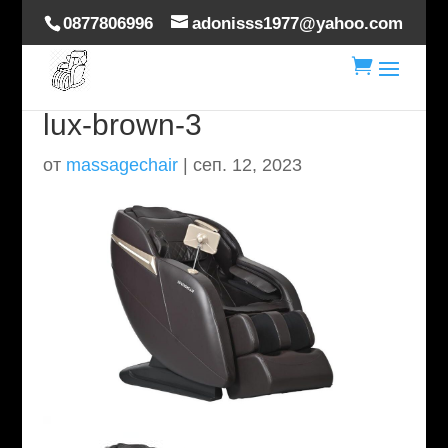
0877806996
adonisss1977@yahoo.com

msazen-stol-hoverdream-
lux-brown-3
от
massagechair
|
сеп. 12, 2023