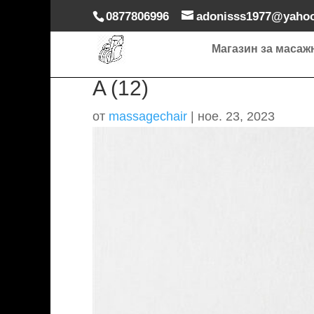
0877806996
adonisss1977@yaho
Магазин за масаж
A (12)
от
massagechair
|
ное. 23, 2023