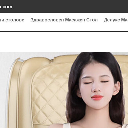
o.com
ни столове
Здравословен Масажен Стол
Делукс Ма