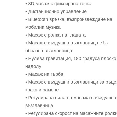
(5,999
1221.
• 8D масаж с фиксирана точка
лв.).
(2,390
• Дистанционно управление
лв.).
• Bluetooth връзка, възпроизвеждане на
мобилна музика
• Масаж с ролка на главата
• Масаж с въздушна възглавница с U-
образна възглавница
• Нулева гравитация, 180 градуса плоско
надолу
• Масаж на гърба
• Масаж с въздушни възглавници за ръце
крака и рамене
• Регулирана сила на масажа с въздушна
възглавница
• Регулирана скорост на масажните ролк