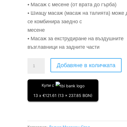
• Масаж с месене (от врата до гърба)
• Шиацу масаж (масаж на талията) може 
се комбинира заедно с
месене
• Масаж за екструдиране на въздушните
възглавници на задните части
количество
Добавяне в количката
за
Масажен
Купи с
стол
13 x €121.61 (13 x 237.85 BGN)
Ховърдрийм
Лукс
-
Бежово