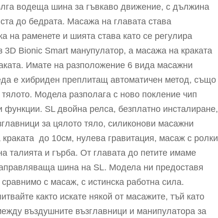
ълга водеща шина за гъвкаво движение, с дължина
иста до бедрата. Масажа на главата става
а на раменете и шията става като се регулира
 3D Bionic Smart манупулатор, а масажа на краката
раката. Имате на разположение 6 вида масажни
реда е хибриден преплитащ автоматичен метод, също
а тялото. Модела разполага с ново покление чип
и функции. SL двойна релса, безплатно инсталиране,
ъзглавници за цялото тяло, силиконови масажни
 краката до 10см, нулева гравитация, масаж с ролки
на талията и гърба. От главата до петите имаме
аправляваща шина на SL. Модела ни предоставя
сравнимо с масаж, с истинска работна сила.
итвайте както искате някой от масажите, тъй като
между въздушните възглавници и манипулатора за