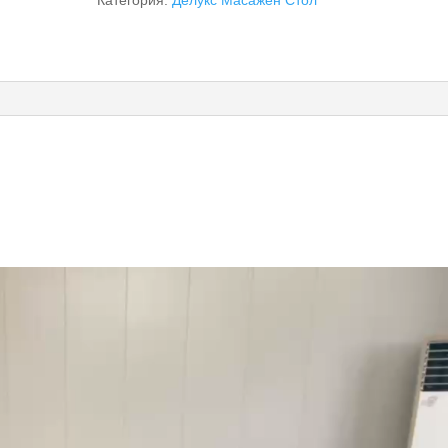
Категория:
Делукс Масажен Стол