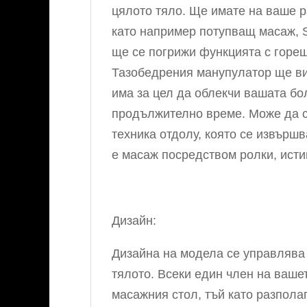
цялото тяло. Ще имате на ваше 
като например потупващ масаж, S
ще се погрижи функцията с горещ
Тазобедрения манупулатор ще ви
има за цел да облекчи вашата бо
продължително време. Може да се
техника отдолу, която се извършв
е масаж посредством ролки, исти
Дизайн:
Дизайна на модела се управлява 
тялото. Всеки един член на ваше
масажния стол, тъй като разполаг