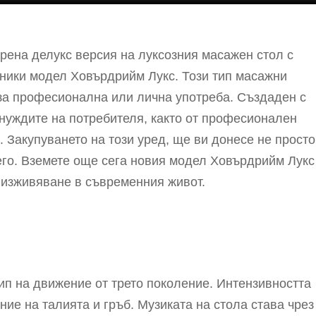
рена делукс версия на луксозния масажен стол с
хники модел Ховърдрийм Лукс. Този тип масажни
а професионална или лична употреба. Създаден с
нуждите на потребителя, както от професионален
. Закупуването на този уред, ще ви донесе не просто
его. Вземете още сега новия модел Ховърдрийм Лукс
 изживяване в съвременния живот.
тип на движение от трето поколение. Интензивността
ние на талията и гръб. Музиката на стола става чрез