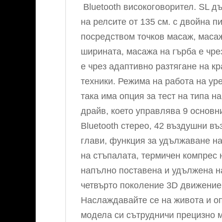
Bluetooth високоговорител. SL д
на релсите от 135 см. с двойна п
посредством точков масаж, масаж
ширината, масажа на гърба е чрез
е чрез адаптивно разтягане на к
техники. Режима на работа на у
така има опция за тест на типа н
драйв, което управлява 9 основн
Bluetooth стерео, 42 въздушни в
глави, функция за удължаване на
на стъпалата, термичен компрес 
напълно поставена и удължена н
четвърто поколение 3D движение 
Наслаждавайте се на живота и оп
модела си сътрудничи прецизно 