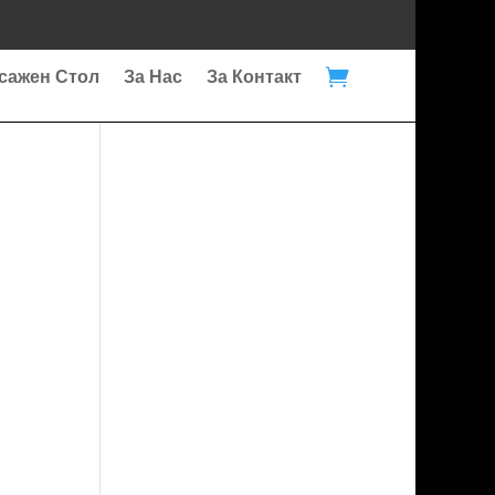

сажен Стол
За Нас
За Контакт
al
ата
24€