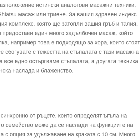
разположение истински аналогови масажни техники,
hiatsu масаж или триене. За вашия здравен индекс
ия комплекс, която ще затопли вашия гръб и талия.
 предостави един много задълбочен масаж, който
лка, например това е подходящо за хора, които стоят
 сбогувате с тежестта на стъпалата с тази масажна
а все едно остъргваме стъпалата, а другата техника
нска наслада и блаженство.
синхронно от ръцете, които определят ъгъла на
то семейство може да се наслади на функциите на
а с опция за удължаване на краката с 10 см. Много