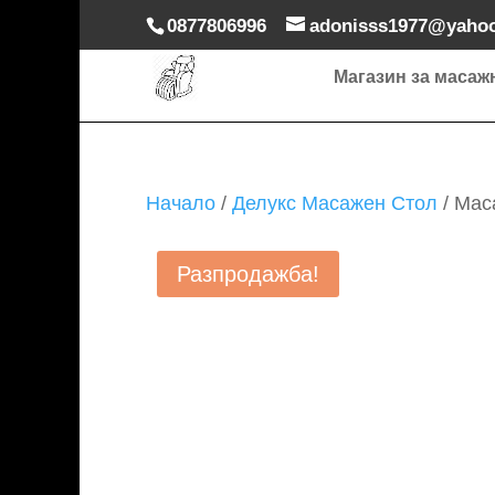
0877806996
adonisss1977@yaho
Магазин за масаж
Начало
/
Делукс Масажен Стол
/ Мас
Разпродажба!