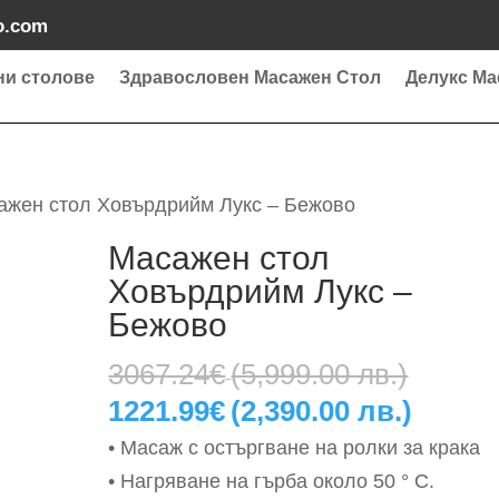
o.com
ни столове
Здравословен Масажен Стол
Делукс Ма
ажен стол Ховърдрийм Лукс – Бежово
Масажен стол
Ховърдрийм Лукс –
Бежово
Origin
3067.24
€
(5,999.00 лв.)
price
Текущ
1221.99
€
(2,390.00 лв.)
was:
цена
• Масаж с остъргване на ролки за крака
3067.
е:
• Нагряване на гърба около 50 ° C.