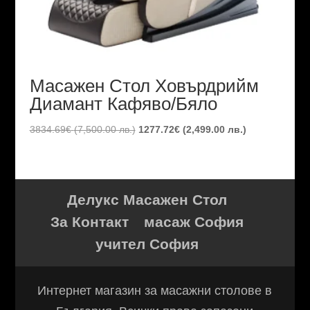
Масажен Стол Ховърдрийм
Диамант Кафяво/Бяло
Original
Текущата
3834.69
€
(7,500.00 лв.)
1277.72
€
(2,499.00 лв.)
price
цена
was:
е:
3834.69€
1277.72€
(7,500.00
(2,499.00
Делукс Масажен Стол
лв.).
лв.).
За Контакт
масаж София
учител София
Интернет магазин за масажни столове в