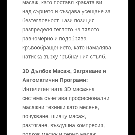
масаж, като поставя краката ви
над сърцето и създава усещане за
безтегловност. Тази позиция
разпределя теглото на тялото
равномерно и подобрява
кръвообращението, като намалява
натиска върху гръбначния стълб.
3D Дълбок Масаж, Загряване и
Автоматични Програми:
Интелигентната 3D масажна
система съчетава професионални
масажни техники като месене,
почукване, шиацу масаж,
разтягане, въздушна компресия,
ролков масаж и термо масаж.