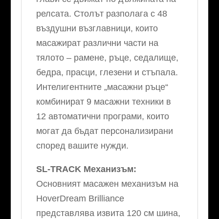
релсата. Столът разполага с 48
въздушни възглавници, които
масажират различни части на
тялото – рамене, ръце, седалище,
бедра, прасци, глезени и стъпала.
Интелигентните „масажни ръце“
комбинират 9 масажни техники в
12 автоматични програми, които
могат да бъдат персонализирани
според вашите нужди.
SL-TRACK Механизъм:
Основният масажен механизъм на
HoverDream Brilliance
представлява извита 120 см шина,