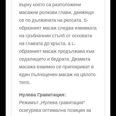
върху която са разположени
масажни ролкови глави, движещи
се по дължината на релсата. S-
образният масаж следва извивката
на гръбначния стълб от основата
на главата до кръста, а L-
образният масаж продължава към
седалището и бедрата. Двамата
масажа взаимно се припокриват в
един пълноценен масаж на цялото
тяло.
Нулева Гравитация:
Режимът „Нулева гравитация“
осигурява оптимална позиция за