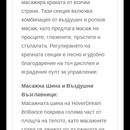
масажира краката от всички
страни. Тази секция включва
комбинация от въздушен и ролков
масаж, като предлага масаж на
прасците, глезените, пръстите и
стъпалата. Регулирането на
крачната секция е лесно и удобно
благодарение на тъч дисплея и
вградения пулт за управление.
Масажна Шина и Въздушни
Възглавници:
Масажната шина на HoverDream
Brilliance покрива голяма част от
площта на тялото, като масажните
глави се движат по дължината на