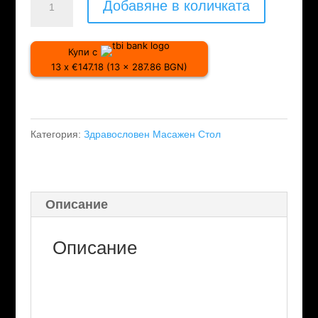
Добавяне в количката
за
Масажен
Купи с
стол
13 x €147.18 (13 x 287.86 BGN)
Ховърдрийм
Brilliance
Кафяв
Категория:
Здравословен Масажен Стол
Описание
Описание