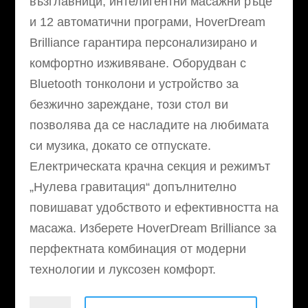
възглавници, интелигентни масажни ръце
и 12 автоматични програми, HoverDream
Brilliance гарантира персонализирано и
комфортно изживяване. Оборудван с
Bluetooth тонколони и устройство за
безжично зареждане, този стол ви
позволява да се насладите на любимата
си музика, докато се отпускате.
Електрическата крачна секция и режимът
„Нулева гравитация“ допълнително
повишават удобството и ефективността на
масажа. Изберете HoverDream Brilliance за
перфектната комбинация от модерни
технологии и луксозен комфорт.
количество