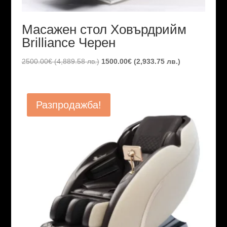
Масажен стол Ховърдрийм
Brilliance Черен
Original
Текущата
2500.00
€
(4,889.58 лв.)
1500.00
€
(2,933.75 лв.)
price
цена
was:
е:
2500.00€
1500.00€
Разпродажба!
(4,889.58
(2,933.75
лв.).
лв.).