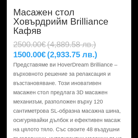
Масажен стол
Ховърдрийм Brilliance
Кафяв
Original
2500.00
€
(4,889.58 лв.)
price
Текущата
1500.00
€
(2,933.75 лв.)
was:
цена
Представяме ви HoverDream Brilliance –
2500.00€
е:
върховното решение за релаксация и
(4,889.58
1500.00€
възстановяване. Този иновативен
лв.).
(2,933.75
масажен стол предлага 3D масажен
лв.).
механизъм, разположен върху 120
сантиметрова SL-образна масажна шина,
осигурявайки дълбок и ефективен масаж
на цялото тяло. Със своите 48 въздушни