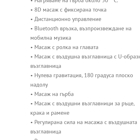
(6,999.
• Нагряване на гърба около 50 ° C.
3323.
лв.).
• 8D масаж с фиксирана точка
(6,500
• Дистанционно управление
лв.).
• Bluetooth връзка, възпроизвеждане на
мобилна музика
• Масаж с ролка на главата
• Масаж с въздушна възглавница с U-образ
възглавница
• Нулева гравитация, 180 градуса плоско
надолу
• Масаж на гърба
• Масаж с въздушни възглавници за ръце,
крака и рамене
• Регулирана сила на масажа с въздушната
възглавница