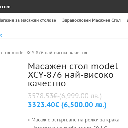
o.com
агазин за масажни столове
Здравословен Масажен Стол

0
стол model XCY-876 най-високо качество
Масажен стол model
XCY-876 най-високо
качество
Origina
3578.53
€
(6,999.00 лв.)
price
Текущ
3323.40
€
(6,500.00 лв.)
was:
цена
3578.5
• Масаж с остъргване на ролки за крака
е: