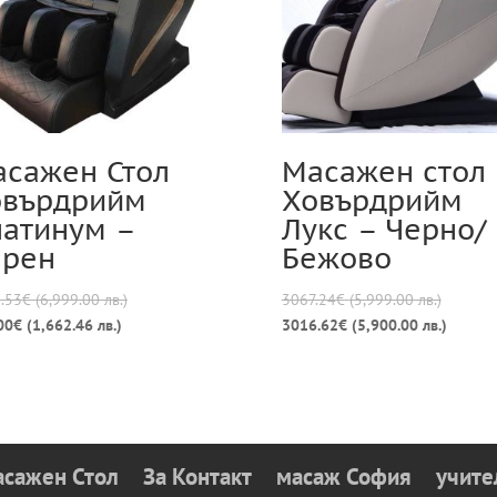
сажен Стол
Масажен стол
овърдрийм
Ховърдрийм
атинум –
Лукс – Черно/
ерен
Бежово
Original
Original
.53
€
(6,999.00 лв.)
3067.24
€
(5,999.00 лв.)
Текущата
price
price
Текуща
00
€
(1,662.46 лв.)
3016.62
€
(5,900.00 лв.)
цена
was:
was:
цена
е:
3578.53€
3067.24
е:
850.00€
(6,999.00
(5,999.
3016.6
(1,662.46
лв.).
лв.).
(5,900.
лв.).
лв.).
асажен Стол
За Контакт
масаж София
учите