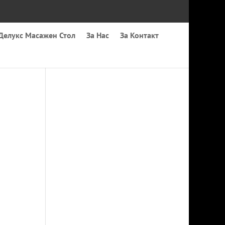
Делукс Масажен Стол
За Нас
За Контакт
l
ата
3€