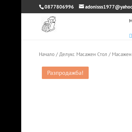
0877806996
adonisss1977@yaho
М
Начало
/
Делукс Масажен Стол
/ Масажен 
Разпродажба!