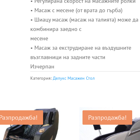
• Регулирана скорост на масажните ролки
• Масаж с месене (от врата до гърба)
• Шиацу масаж (масаж на талията) може да
комбинира заедно с
месене
• Масаж за екструдиране на въздушните
възглавници на задните части
Изчерпан
Категория:
Делукс Масажен Стол
Разпродажба!
Разпродажба!